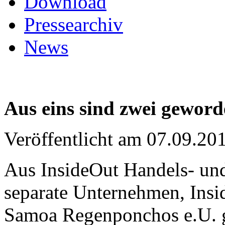
Download
Pressearchiv
News
Aus
eins
sind
zwei
geword
Veröffentlicht
am 07.09.20
Aus
InsideOut
Handels
- un
separate
Unternehmen
,
Insi
Samoa
Regenponchos
e.U.